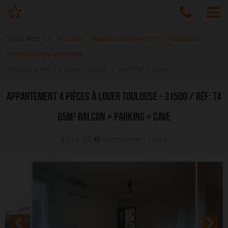
Vous êtes ici :
Accueil
›
Haute-Garonne (31)
›
Toulouse
›
Location appartement
›
Annonce ref: T4 65m² balcon + parking + cave
APPARTEMENT
4 PIÈCES
À LOUER
TOULOUSE
- 31500
/ RÉF: T4
65M² BALCON + PARKING + CAVE
850 € CC
Honoraires : 650 €