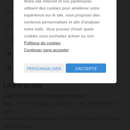
Notre site Internet et nos partenaires
utilisent des cookies pour améliorer votre
Chauffage : Individuel
expérience sur le site, vous proposer des
contenus personnalisés et afin d’analyser
Mécanisme de chauffage : Radiateur
notre trafic. Vous pouvez choisir quels
cookies vous souhaitez activer ou non.
Mode de chauffage : Gaz
Politique de cookies
Continuer sans accepter
DPE : C (ND)
GES : C (ND)
PERSONNALISER
J'ACCEPTE
À propos du loyer
Loyer 850 € par mois, charges comprises.
Dont : 50 € de charges locatives (), 0 € de complément de
loyer.
Honoraires charges locataire : 650 € TTC, dont 195 € pour
l'état des lieux.