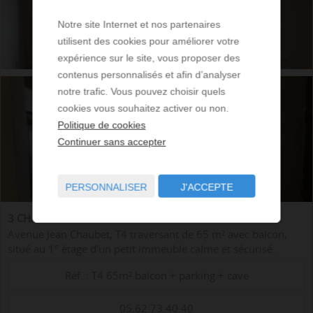
Notre site Internet et nos partenaires
utilisent des cookies pour améliorer votre
expérience sur le site, vous proposer des
contenus personnalisés et afin d’analyser
notre trafic. Vous pouvez choisir quels
cookies vous souhaitez activer ou non.
Politique de cookies
Continuer sans accepter
PERSONNALISER
J'ACCEPTE
3 CHAMBRES - 1 SDE - 65 M² DE SURFACE
Avenue Jean Chaubet, T4 traversant de 65 m² avec balcon,
situé au 1° étage d’un petit immeuble calme et sécurisé.
Stationnement libre dans la résidence – une cave privative
Réf. : T4 65m² balcon + parking + cave
Proximité des commerc...
05.62.73.40.40