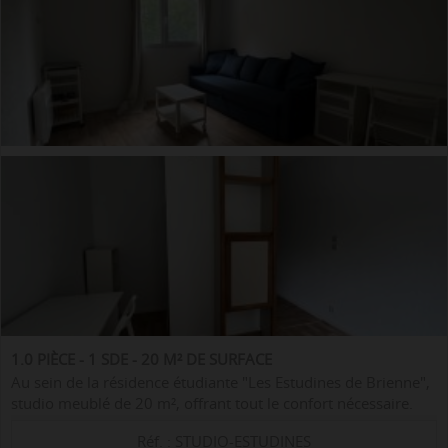
1.0 PIÈCE - 1 SDE - 20 M² DE SURFACE
Au sein de la résidence étudiante "Les Estudines de Brienne",
studio meublé de 20 m², offrant tout le confort nécessaire.
Agencement : - un espace cuisine équipée (plaques de
Réf. : STUDIO-ESTUDINES
cuisson, four micro...