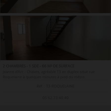
2 CHAMBRES - 1 SDE - 66 M² DE SURFACE
Jeanne d’Arc - Chalets, agréable T3 en duplex situé rue
Roquelaine à quelques minutes à pied du métro.
L'appartement, d'une surface de 66 m², se situe en rez-de-
Réf. : T3-ROQUELAINE
chaussée sur cour, calme garanti. ...
05.62.73.40.40