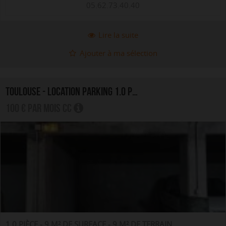
05.62.73.40.40
Lire la suite
Ajouter à ma sélection
TOULOUSE - LOCATION PARKING 1.0 PIÈCE
100 € par mois CC
1.0 PIÈCE - 9 M² DE SURFACE - 9 M² DE TERRAIN