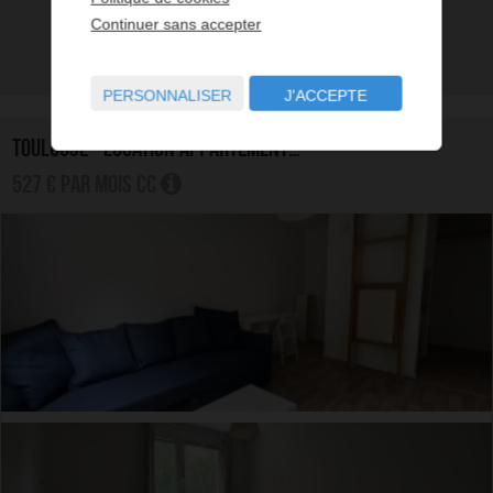
Lire la suite
Continuer sans accepter
Ajouter à ma sélection
PERSONNALISER
J'ACCEPTE
TOULOUSE - LOCATION APPARTEMENT 1.0 PIÈCE
527 € par mois CC