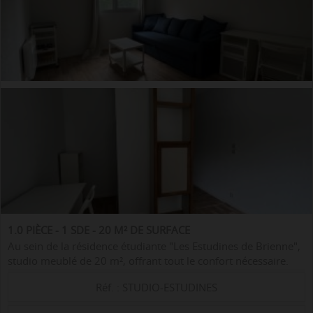
1.0 PIÈCE - 1 SDE - 20 M² DE SURFACE
Au sein de la résidence étudiante "Les Estudines de Brienne",
studio meublé de 20 m², offrant tout le confort nécessaire.
Agencement : - un espace cuisine équipée (plaques de
Réf. : STUDIO-ESTUDINES
cuisson, four micro...