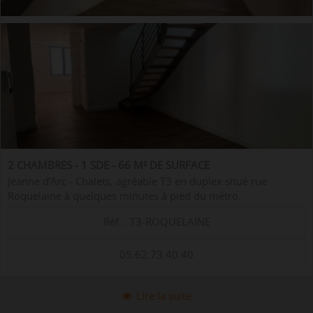
2 CHAMBRES - 1 SDE - 66 M² DE SURFACE
Jeanne d’Arc - Chalets, agréable T3 en duplex situé rue
Roquelaine à quelques minutes à pied du métro.
L'appartement, d'une surface de 66 m², se situe en rez-de-
Réf. : T3-ROQUELAINE
chaussée sur cour, calme garanti. ...
05.62.73.40.40
Lire la suite